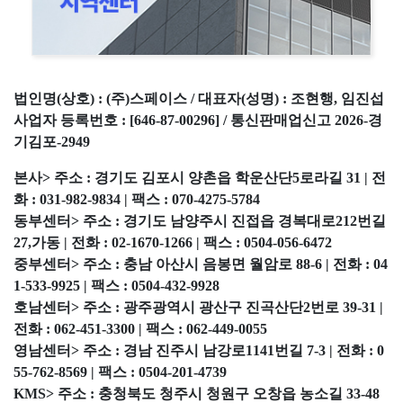
법인명(상호) : (주)스페이스 / 대표자(성명) : 조현행, 임진섭
사업자 등록번호 : [646-87-00296] / 통신판매업신고 2026-경
기김포-2949
본사> 주소 : 경기도 김포시 양촌읍 학운산단5로라길 31 | 전
화 : 031-982-9834 | 팩스 : 070-4275-5784
동부센터> 주소 : 경기도 남양주시 진접읍 경복대로212번길
27,가동 | 전화 : 02-1670-1266 | 팩스 : 0504-056-6472
중부센터> 주소 : 충남 아산시 음봉면 월암로 88-6 | 전화 : 04
1-533-9925 | 팩스 : 0504-432-9928
호남센터> 주소 : 광주광역시 광산구 진곡산단2번로 39-31 |
전화 : 062-451-3300 | 팩스 : 062-449-0055
영남센터> 주소 : 경남 진주시 남강로1141번길 7-3 | 전화 : 0
55-762-8569 | 팩스 : 0504-201-4739
KMS> 주소 : 충청북도 청주시 청원구 오창읍 농소길 33-48